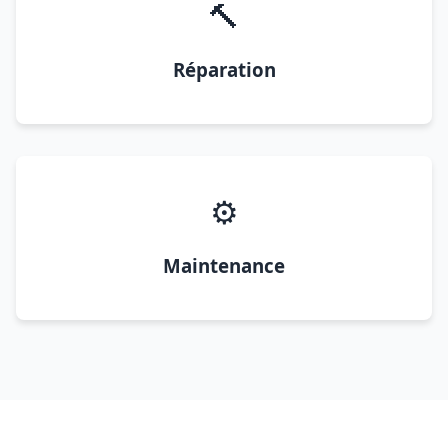
🔨
Réparation
⚙️
Maintenance