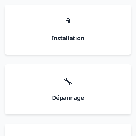
🚿
Installation
🔧
Dépannage