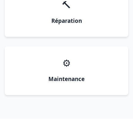
🔨
Réparation
⚙️
Maintenance