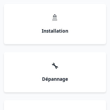
🚿
Installation
🔧
Dépannage