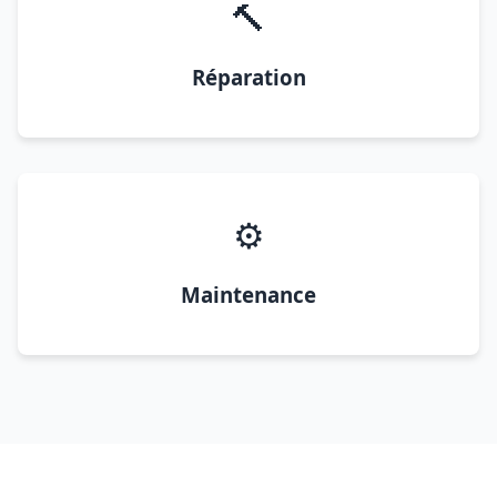
🔨
Réparation
⚙️
Maintenance