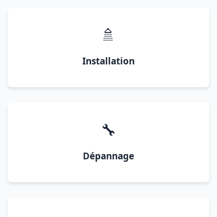
🚿
Installation
🔧
Dépannage