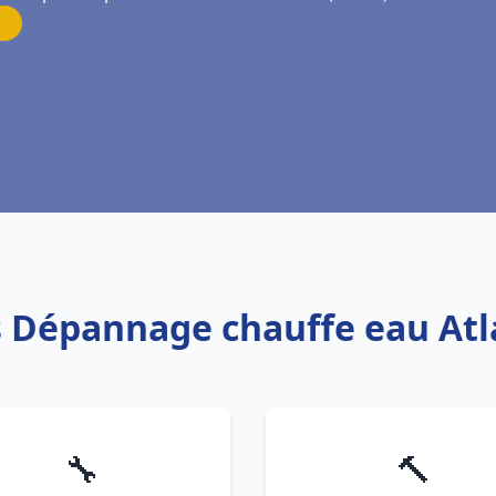
is Dépannage chauffe eau At
🔧
🔨