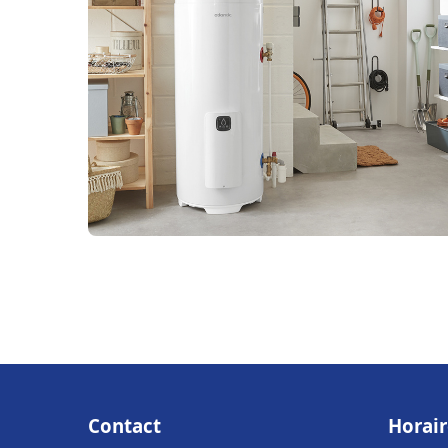
Contact
Horair