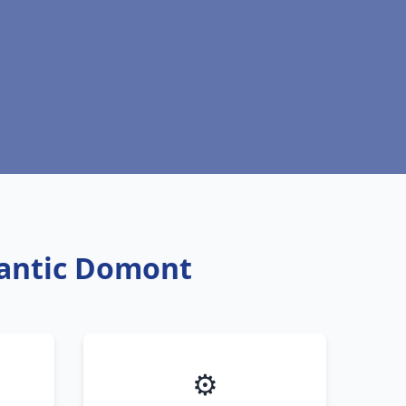
lantic Domont
⚙️