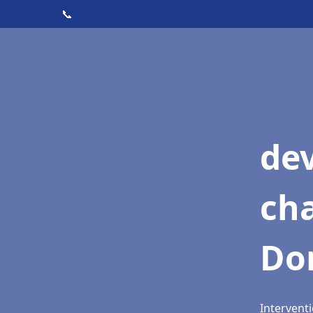
📞
de
cha
Do
Intervent