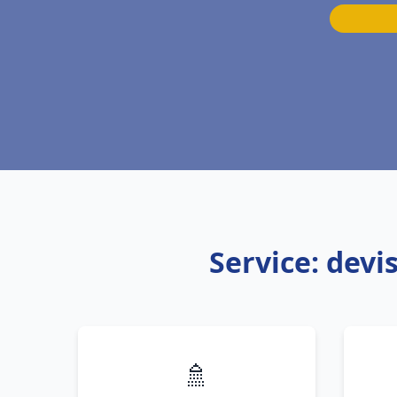
Service: dev
🚿