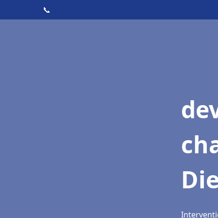
📞
de
cha
Di
Interventi