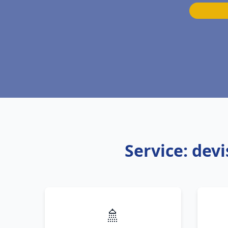
Service: dev
🚿