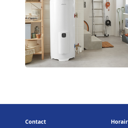
Contact
Horair