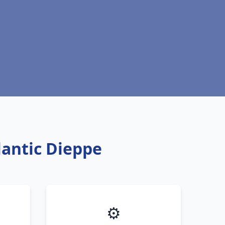
lantic Dieppe
⚙️