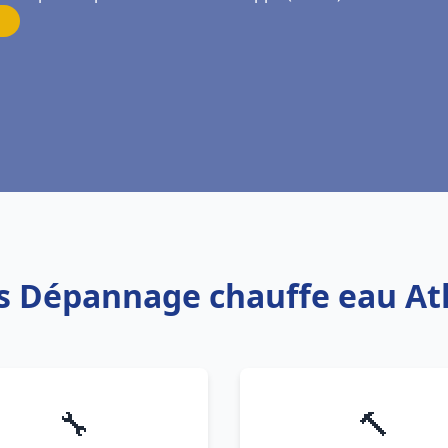
is Dépannage chauffe eau At
🔧
🔨