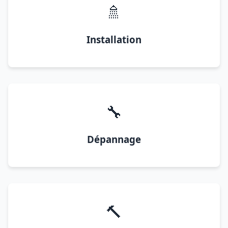
🚿
Installation
🔧
Dépannage
🔨