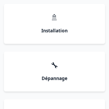
🚿
Installation
🔧
Dépannage