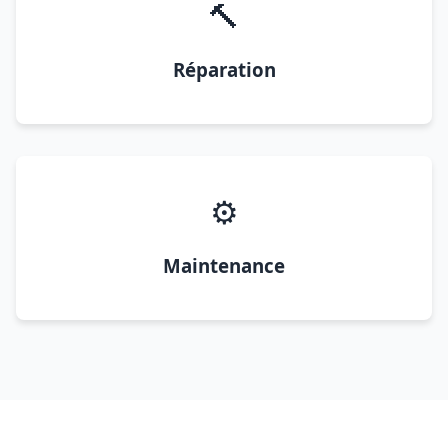
🔨
Réparation
⚙️
Maintenance