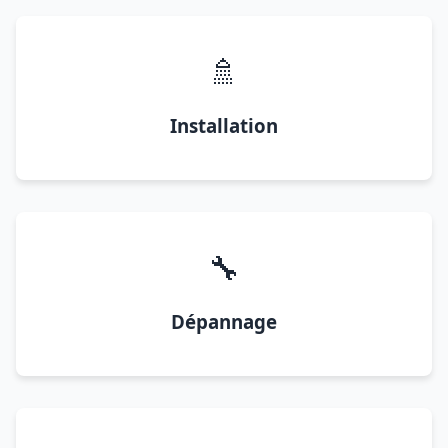
🚿
Installation
🔧
Dépannage