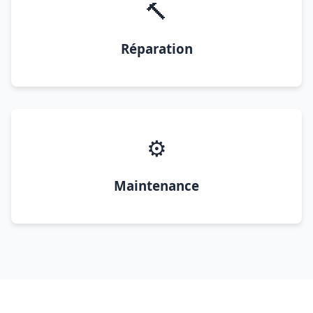
🔨
Réparation
⚙️
Maintenance