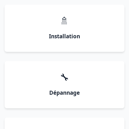
🚿
Installation
🔧
Dépannage