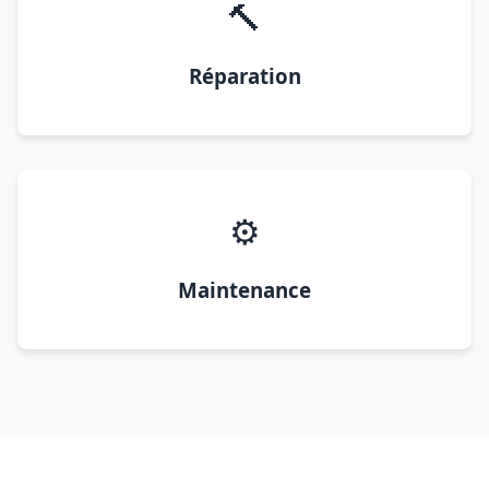
🔨
Réparation
⚙️
Maintenance