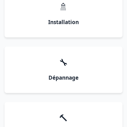
🚿
Installation
🔧
Dépannage
🔨