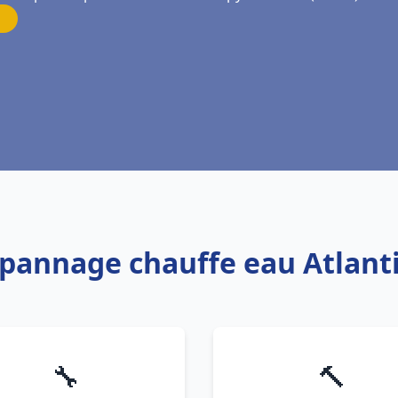
épannage chauffe eau Atlanti
🔧
🔨