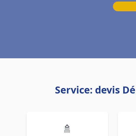
Service: devis D
🚿