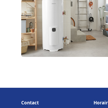
Contact
Horair