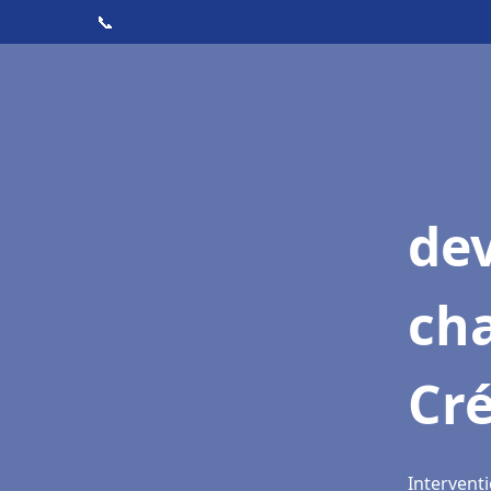
📞
de
cha
Cré
Interventi