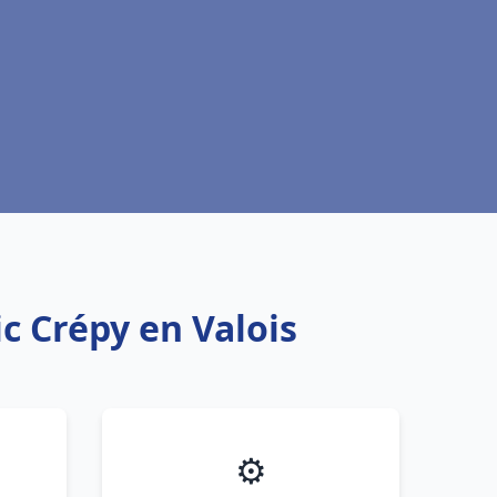
c Crépy en Valois
⚙️