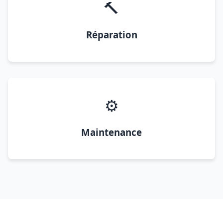
🔨
Réparation
⚙️
Maintenance