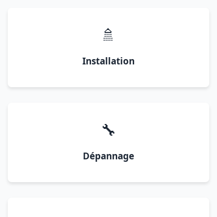
🚿
Installation
🔧
Dépannage