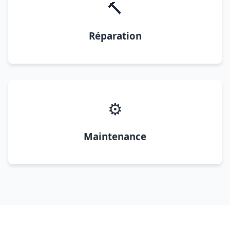
🔨
Réparation
⚙️
Maintenance