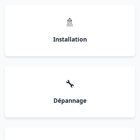
🚿
Installation
🔧
Dépannage