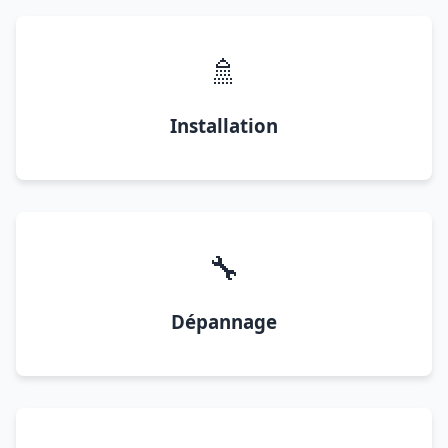
🚿
Installation
🔧
Dépannage