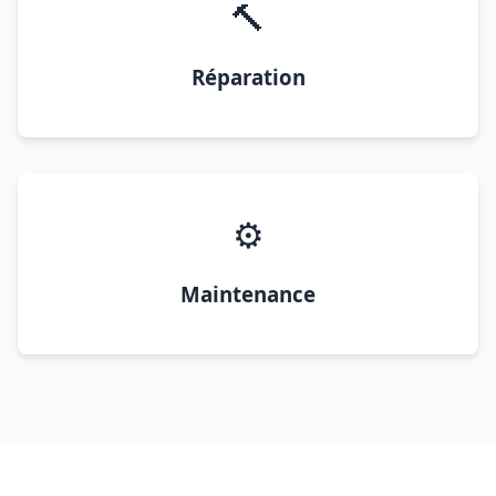
🔨
Réparation
⚙️
Maintenance