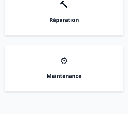
🔨
Réparation
⚙️
Maintenance