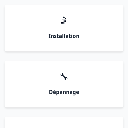
🚿
Installation
🔧
Dépannage