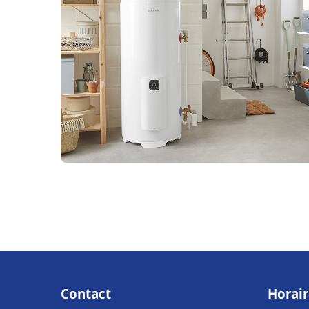
Contact
Horair