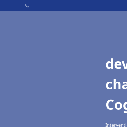
📞
de
cha
Co
Intervent