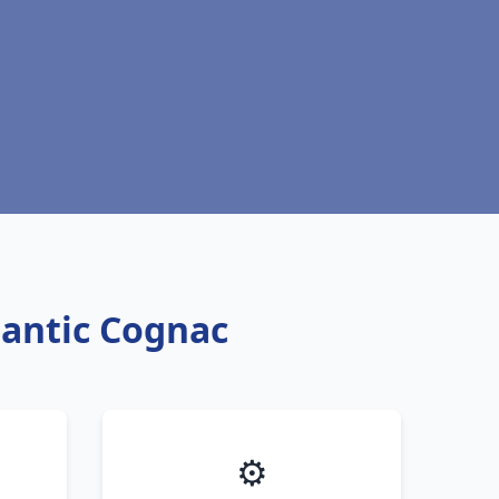
lantic Cognac
⚙️