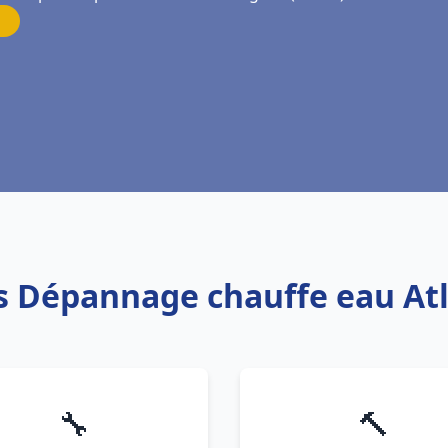
is Dépannage chauffe eau At
🔧
🔨