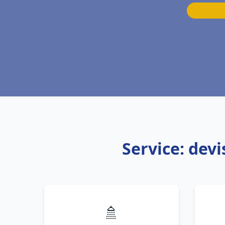
Service: dev
🚿