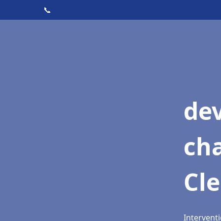
📞
de
cha
Cl
Intervent