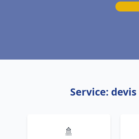
Service: devi
🚿