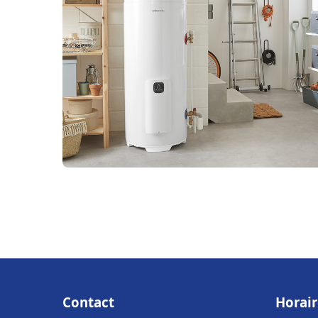
Contact
Horair