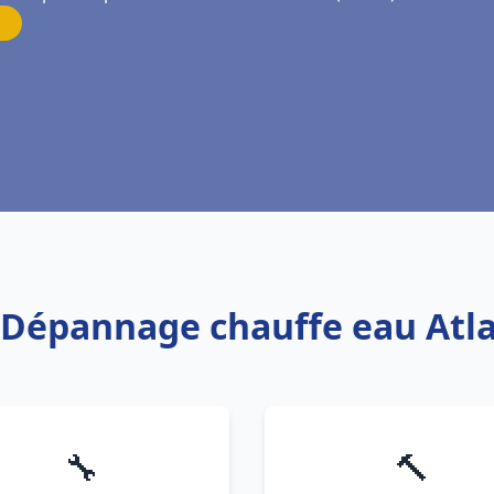
s Dépannage chauffe eau Atl
🔧
🔨