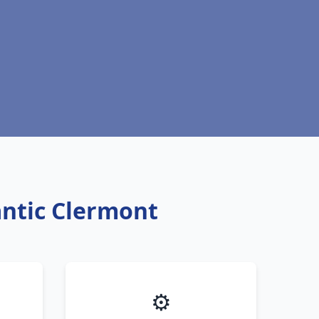
antic Clermont
⚙️