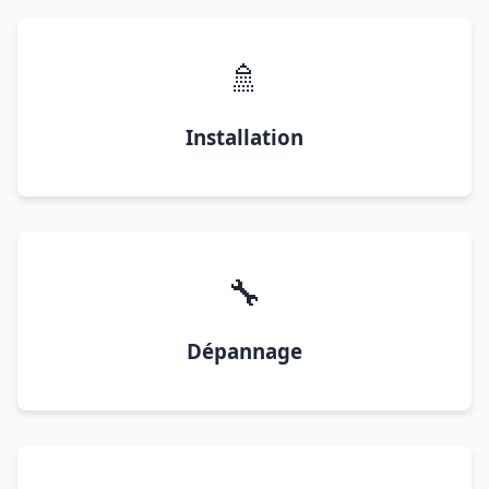
🚿
Installation
🔧
Dépannage