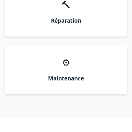
🔨
Réparation
⚙️
Maintenance