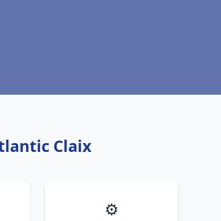
lantic Claix
⚙️