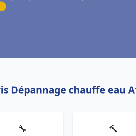
vis Dépannage chauffe eau At
🔧
🔨