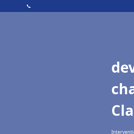
📞
de
cha
Cla
Interventi