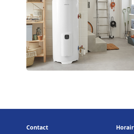
Contact
Horair