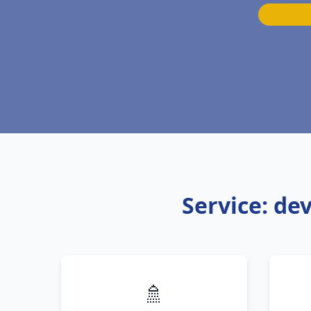
Service: de
🚿