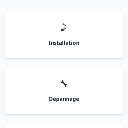
🚿
Installation
🔧
Dépannage