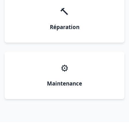
🔨
Réparation
⚙️
Maintenance