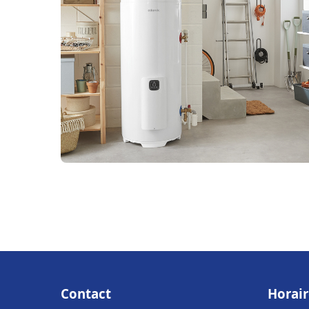
Contact
Horair