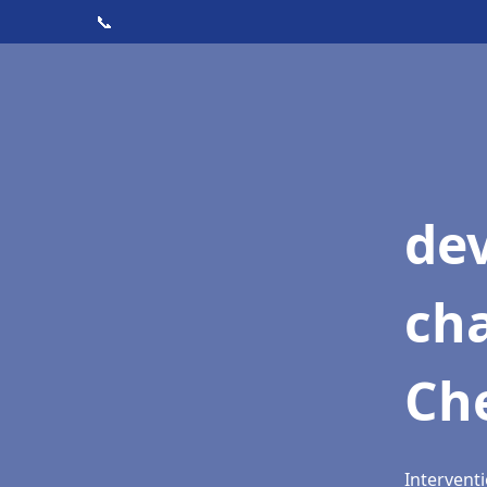
📞
de
cha
Ch
Intervent