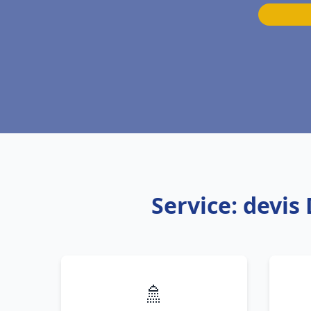
Service: devi
🚿