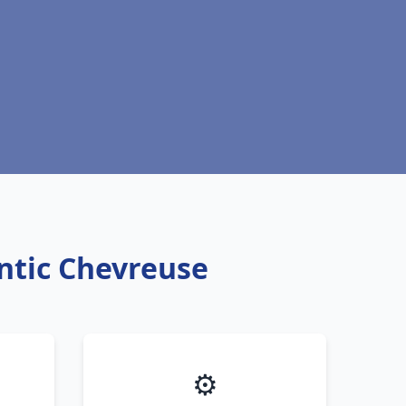
ntic Chevreuse
⚙️