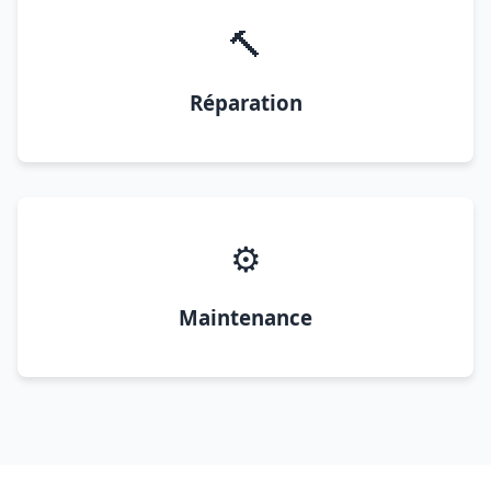
🔨
Réparation
⚙️
Maintenance