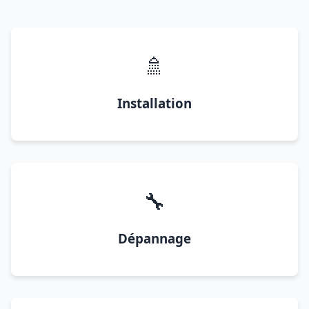
🚿
Installation
🔧
Dépannage