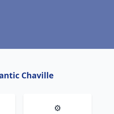
antic Chaville
⚙️