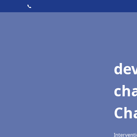
📞
de
cha
Cha
Interventi