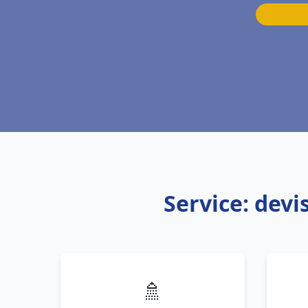
Service: devi
🚿