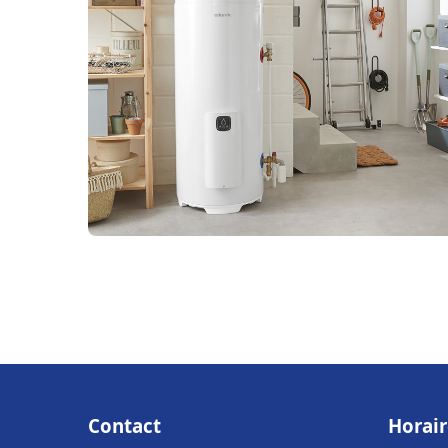
Contact
Horair