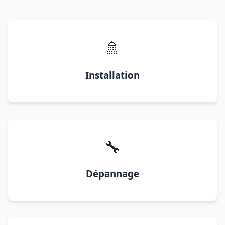
🚿
Installation
🔧
Dépannage