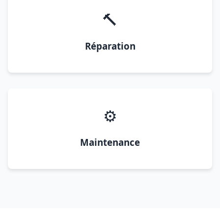
🔨
Réparation
⚙️
Maintenance