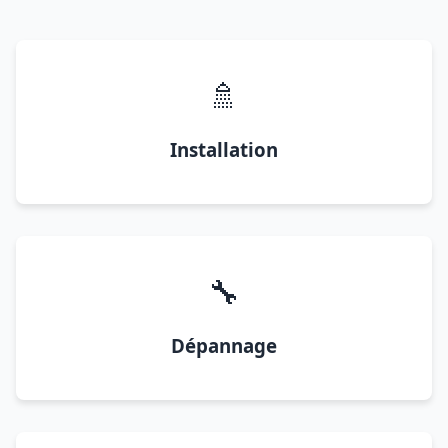
🚿
Installation
🔧
Dépannage