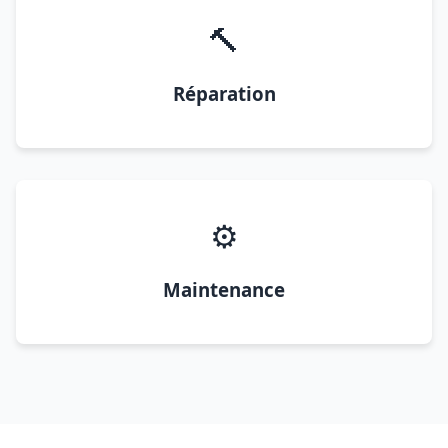
🔨
Réparation
⚙️
Maintenance