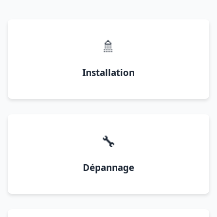
🚿
Installation
🔧
Dépannage