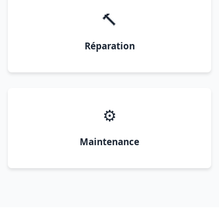
🔨
Réparation
⚙️
Maintenance