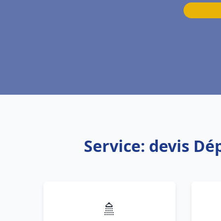
Service: devis D
🚿