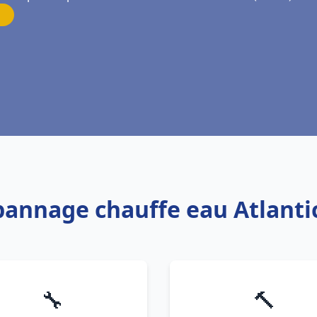
épannage chauffe eau Atlanti
🔧
🔨