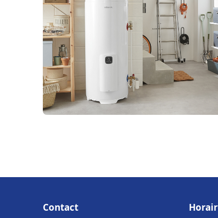
Contact
Horair