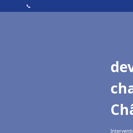
📞
de
cha
Ch
Intervent