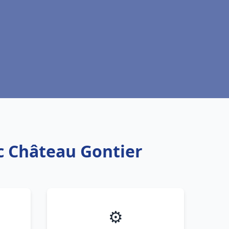
c Château Gontier
⚙️