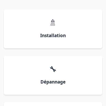
🚿
Installation
🔧
Dépannage