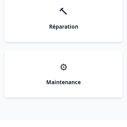
🔨
Réparation
⚙️
Maintenance