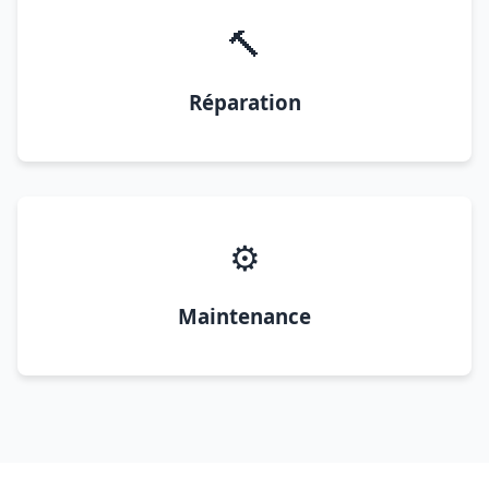
🔨
Réparation
⚙️
Maintenance