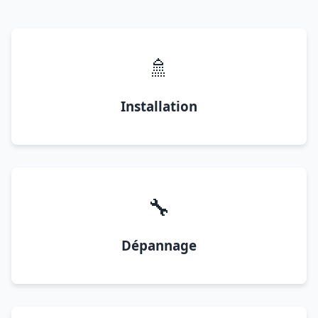
🚿
Installation
🔧
Dépannage