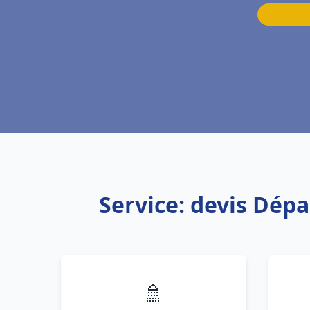
Service: devis Dép
🚿