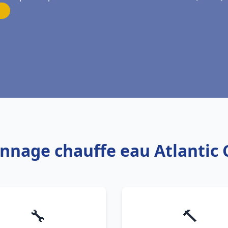
annage chauffe eau Atlantic 
🔧
🔨