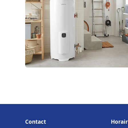
Contact
Horair