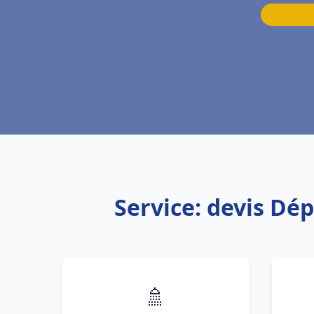
Service: devis Dé
🚿