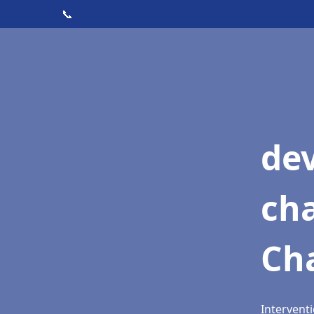
📞
de
cha
Ch
Intervent