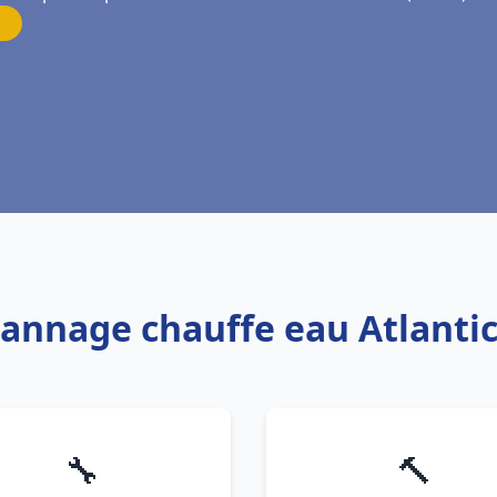
pannage chauffe eau Atlanti
🔧
🔨