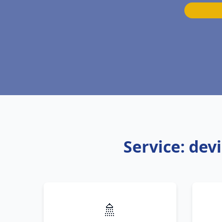
Service: dev
🚿