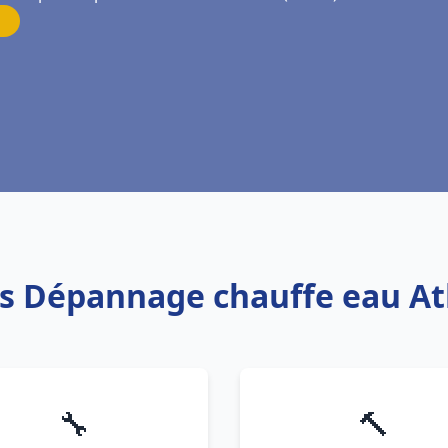
is Dépannage chauffe eau At
🔧
🔨