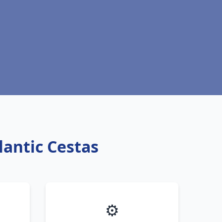
lantic Cestas
⚙️