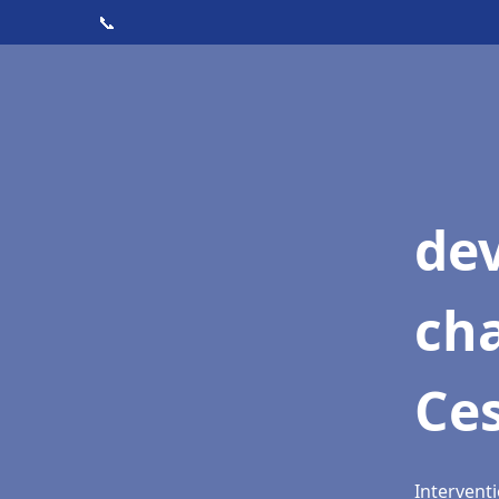
📞
de
cha
Ce
Interventi