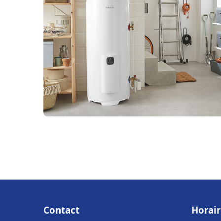
Contact
Horair