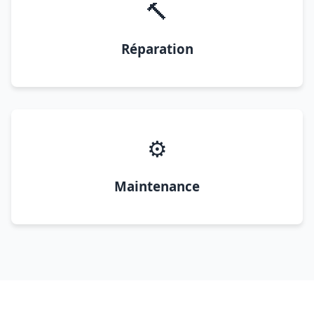
🔨
Réparation
⚙️
Maintenance