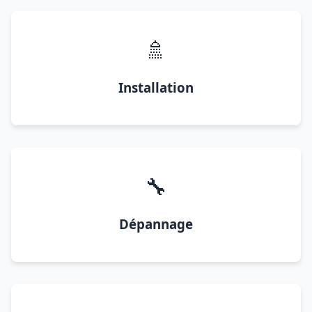
🚿
Installation
🔧
Dépannage