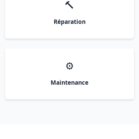
🔨
Réparation
⚙️
Maintenance