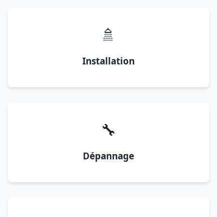
🚿
Installation
🔧
Dépannage