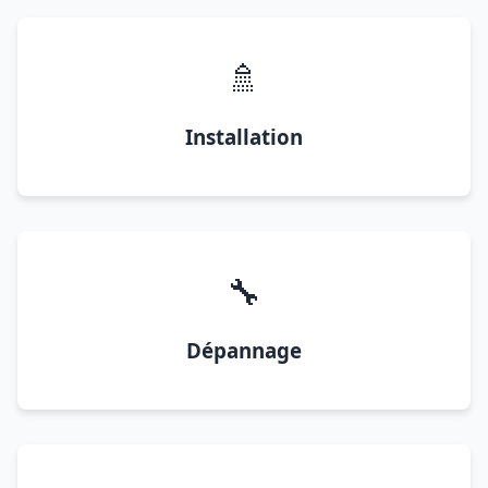
🚿
Installation
🔧
Dépannage