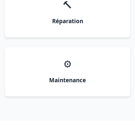
🔨
Réparation
⚙️
Maintenance