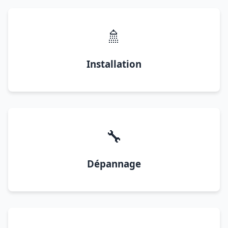
🚿
Installation
🔧
Dépannage