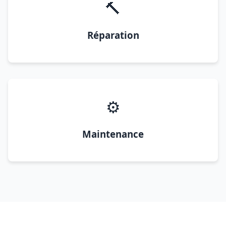
🔨
Réparation
⚙️
Maintenance