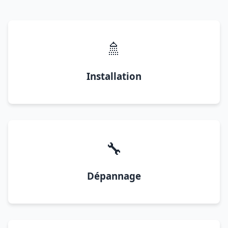
🚿
Installation
🔧
Dépannage