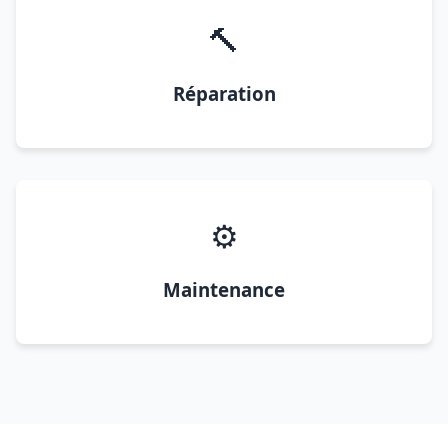
🔨
Réparation
⚙️
Maintenance