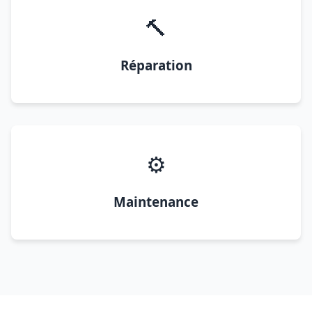
🔨
Réparation
⚙️
Maintenance