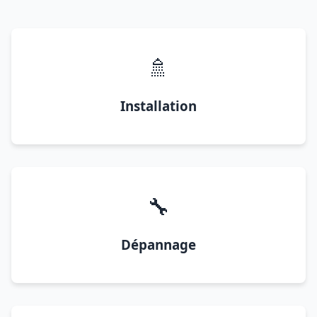
🚿
Installation
🔧
Dépannage