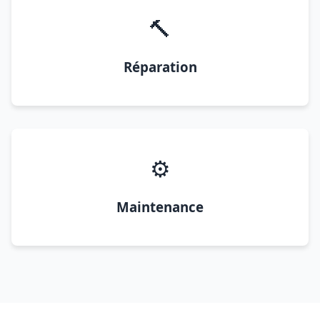
🔨
Réparation
⚙️
Maintenance