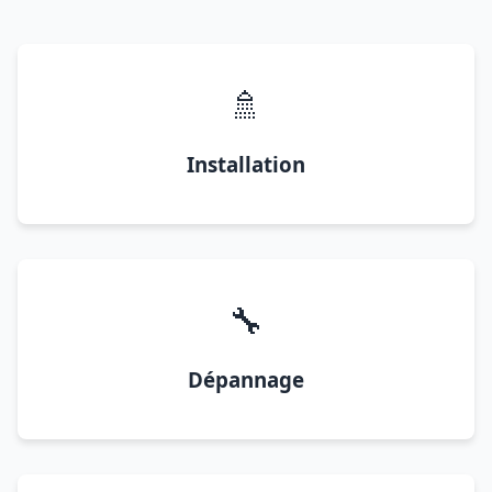
🚿
Installation
🔧
Dépannage