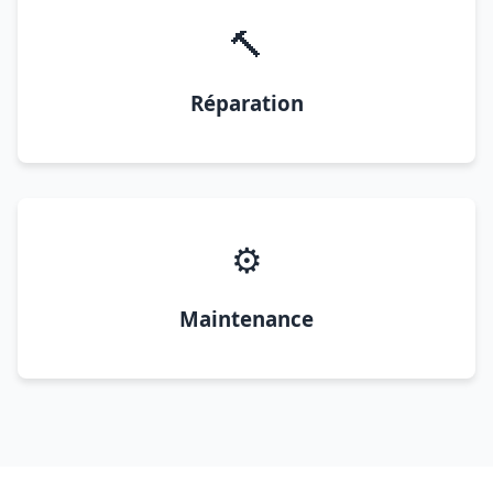
🔨
Réparation
⚙️
Maintenance