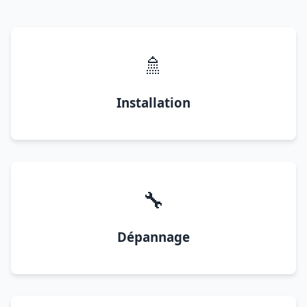
🚿
Installation
🔧
Dépannage