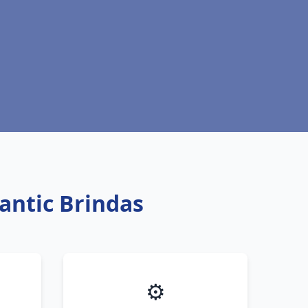
antic Brindas
⚙️