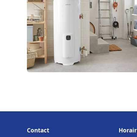
Contact
Horair