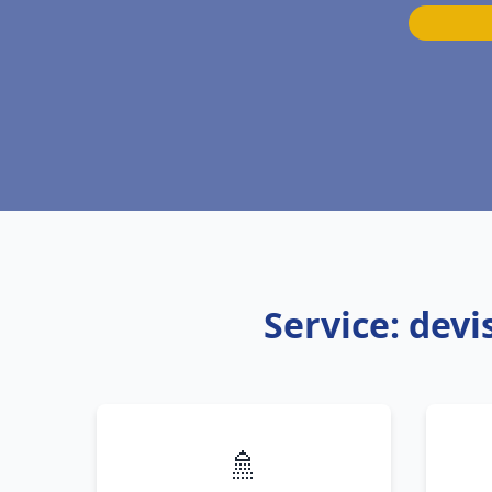
Service: dev
🚿