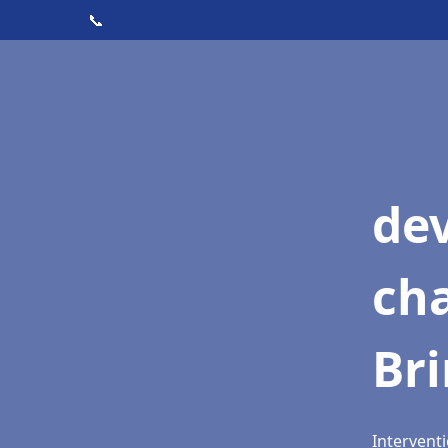
📞
de
cha
Br
Interventi