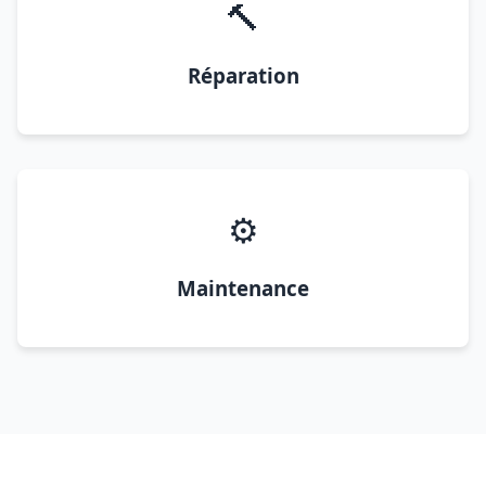
🔨
Réparation
⚙️
Maintenance