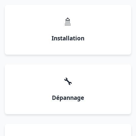
🚿
Installation
🔧
Dépannage