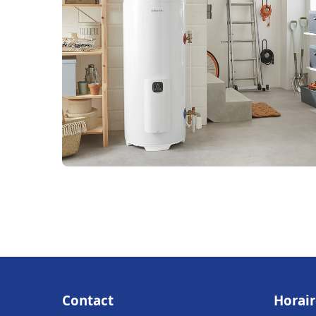
Contact
Horair