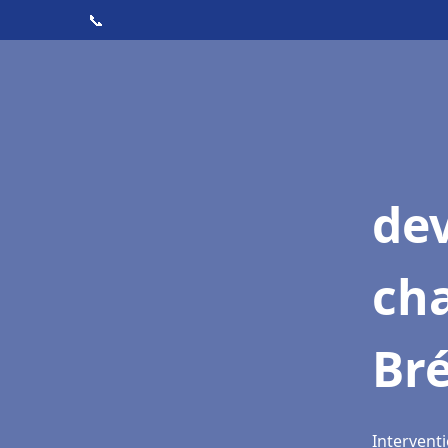
📞
de
cha
Bré
Interventi