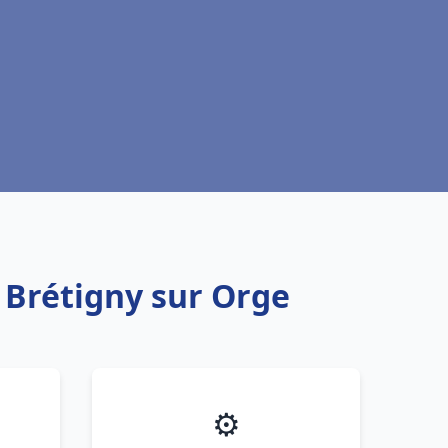
 Brétigny sur Orge
⚙️