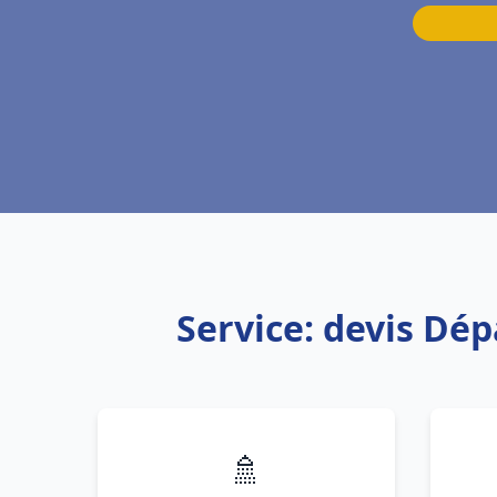
Service: devis Dé
🚿