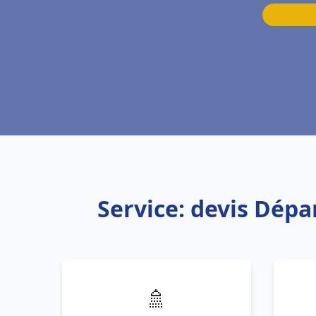
Service: devis Dép
🚿