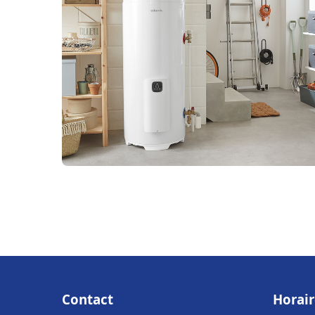
Contact
Horair