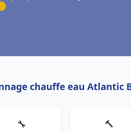
annage chauffe eau Atlantic 
🔧
🔨