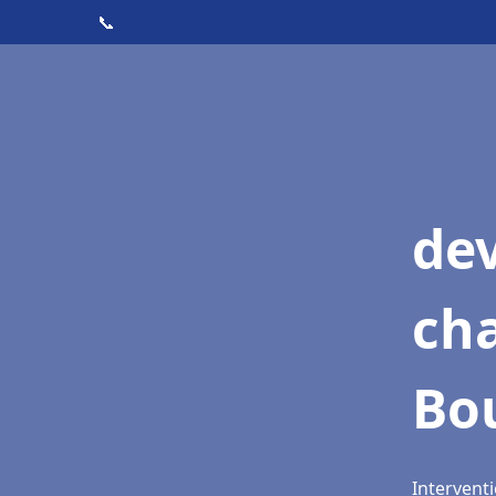
📞
de
cha
Bo
Intervent