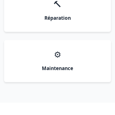
🔨
Réparation
⚙️
Maintenance