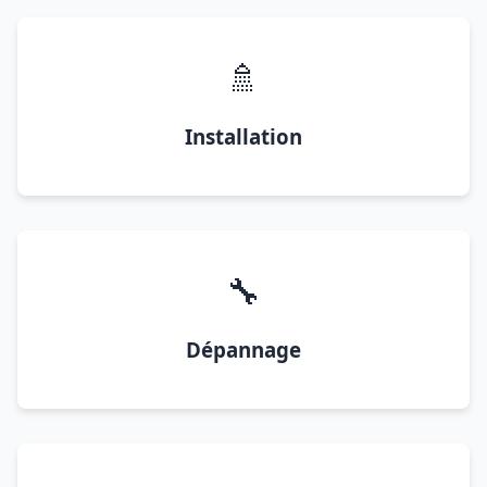
🚿
Installation
🔧
Dépannage