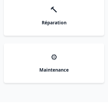
🔨
Réparation
⚙️
Maintenance