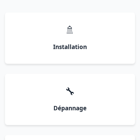
🚿
Installation
🔧
Dépannage