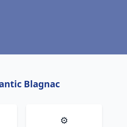
antic Blagnac
⚙️