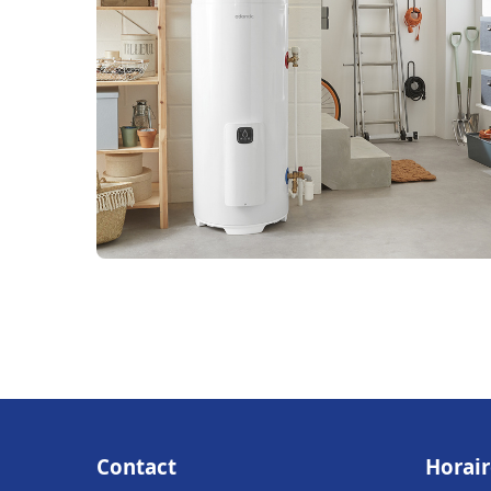
Contact
Horair