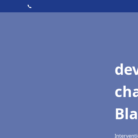
📞
de
cha
Bl
Interventi