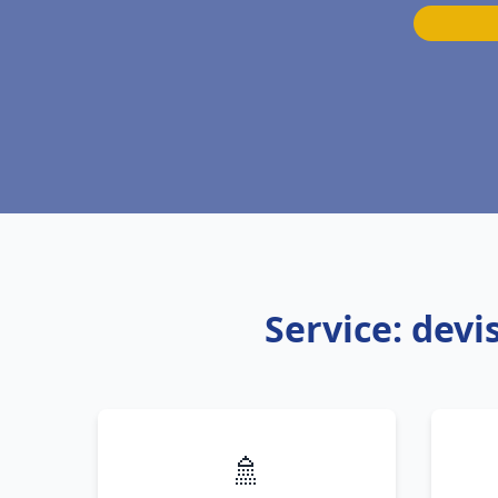
Service: dev
🚿