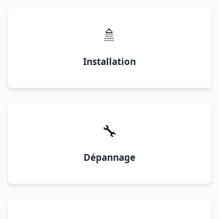
🚿
Installation
🔧
Dépannage