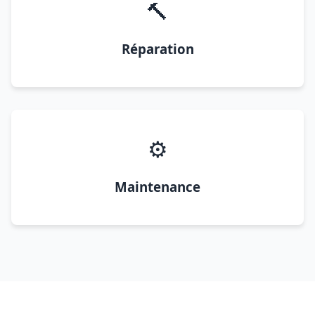
🔨
Réparation
⚙️
Maintenance