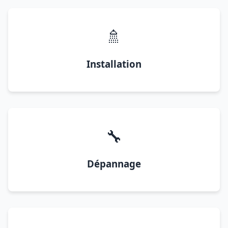
🚿
Installation
🔧
Dépannage