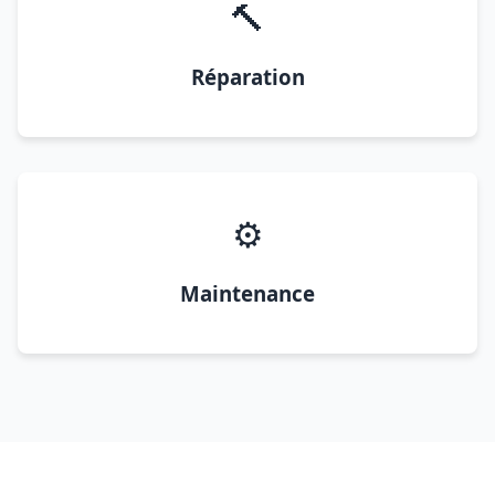
🔨
Réparation
⚙️
Maintenance