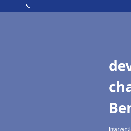
📞
de
cha
Be
Interventi