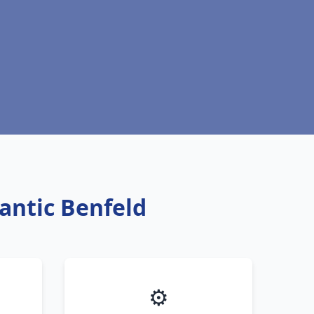
antic Benfeld
⚙️