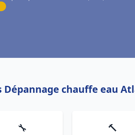
is Dépannage chauffe eau Atl
🔧
🔨