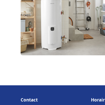
Contact
Horair