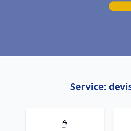
Service: dev
🚿